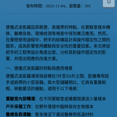
發布時間：2025-11-04，瀏覽量：591
便攜式液氮罐因其輕便、易攜帶的特點，在實驗室樣本轉
移、醫療急救、現場檢測等場景中得到廣泛應用。然而，
在實際使用過程中，把手的結構設計與操作穩定性之間的
關系，成為影響使用體驗與安全性的重要因素。本文將從
把手的工程學設計角度出發，分析其對操作穩定性的影
響，并提出相應的改進方案。
一、便攜式液氮罐的特點與應用場景
便攜式液氮罐通常指容積在1升至50升之間、配備專用提
手或肩帶的小型容器。與大型儲罐相比，它具有重量較
輕、移動靈活的優點，適用于以下場景：
實驗室內部轉運
：在不同實驗室或樓層間運送少量樣本
戶外采樣工作
：在野外環境中臨時保存生物樣本
醫療急救運輸
：緊急情況下運送醫療用低溫材料