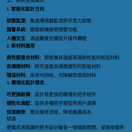
五、技術發展趨勢
1. 智能化設計方向
狀態監測
：集成傳感器監測把手受力狀態
預警系統
：開發結構疲勞預警功能
人機交互
：通過觸覺反饋提升操作體驗
2. 新材料應用
高性能復合材料
：開發兼具強度與隔熱性能的新型材料
自適應材料
：研究溫度自適應變形的智能材料
環保材料
：采用可回收、可降解的環保材料
3. 模塊化設計理念
可更換結構
：設計易更換的模塊化把手組件
個性化適配
：提供多種把手類型供用戶選擇
快速維修
：簡化維修流程，降低維護成本
結論
便攜式液氮罐的把手設計雖是一個細節問題，卻直接關系