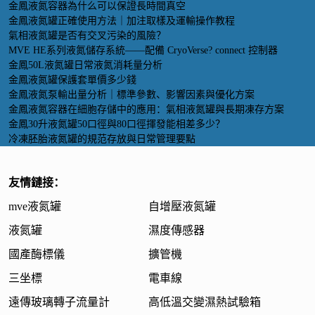
金鳳液氮容器為什么可以保證長時間真空
金鳳液氮罐正確使用方法｜加注取樣及運輸操作教程
氣相液氮罐是否有交叉污染的風險？
MVE HE系列液氮儲存系統——配備 CryoVerse? connect 控制器
金鳳50L液氮罐日常液氮消耗量分析
金鳳液氮罐保護套單價多少錢
金鳳液氮泵輸出量分析｜標準參數、影響因素與優化方案
金鳳液氮容器在細胞存儲中的應用：氣相液氮罐與長期凍存方案
金鳳30升液氮罐50口徑與80口徑揮發能相差多少？
冷凍胚胎液氮罐的規范存放與日常管理要點
友情鏈接：
mve液氮罐
自增壓液氮罐
液氮罐
濕度傳感器
國產酶標儀
擴管機
三坐標
電車線
遠傳玻璃轉子流量計
高低溫交變濕熱試驗箱