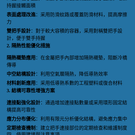
持握接觸面積
表面處理改進
：采用防滑紋路或覆蓋防滑材料，提高摩擦
力
雙把手設計
：對于較大容積的容器，采用對稱雙把手設
計，便于雙手持握
2. 隔熱性能優化措施
隔熱襯墊應用
：在金屬把手內部增加隔熱襯墊，阻斷冷橋
傳導
中空結構設計
：利用空氣層隔熱，降低導熱效率
材料創新應用
：采用低導熱系數的工程塑料或復合材料
3. 結構可靠性增強方案
連接點強化設計
：通過增加連接點數量或采用環形固定結
構提高可靠性
應力分布優化
：利用有限元分析優化結構，避免應力集中
定期檢查機制
：建立把手連接部位的定期檢查和維護制度
四、使用建議與注意事項