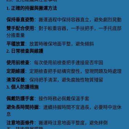
1. 正確的持握與搬運方法
保持垂直姿勢
：搬運過程中保持容器直立，避免劇烈晃動
雙手配合使用
：對于較重容器，一手扶把手，一手托底部
分擔重量
平穩放置
：放置時確保地面平整，避免傾斜
2. 日常檢查與維護
使用前檢查
：每次使用前檢查把手連接是否牢固
定期維護
：定期檢查把手結構完整性，發現問題及時處理
清潔保養
：保持把手清潔，避免腐蝕性物質殘留
3. 個人防護措施
佩戴防護手套
：操作時務必佩戴保溫手套
避免長時間持握
：連續持握時間不宜過長，必要時中途休
息
注意地面條件
：搬運時注意地面平整度，避免絆倒