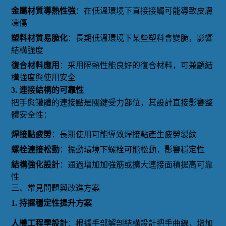
金屬材質導熱性強
：在低溫環境下直接接觸可能導致皮膚
凍傷
塑料材質易脆化
：長期低溫環境下某些塑料會變脆，影響
結構強度
復合材料應用
：采用隔熱性能良好的復合材料，可兼顧結
構強度與使用安全
3. 連接結構的可靠性
把手與罐體的連接點是關鍵受力部位，其設計直接影響整
體安全性：
焊接點疲勞
：長期使用可能導致焊接點產生疲勞裂紋
螺栓連接松動
：振動環境下螺栓可能松動，影響穩定性
結構強化設計
：通過增加加強筋或擴大連接面積提高可靠
性
三、常見問題與改進方案
1. 持握穩定性提升方案
人機工程學設計
：根據手部解剖結構設計把手曲線，增加