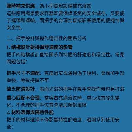
臨時補充供應
：為小型實驗設備補充液氮
這些應用場景要求容器既要保證液氮的安全儲存，又要便
于攜帶和運輸，而把手的合理性直接影響使用的便捷性與
安全性。
二、把手設計與操作穩定性的關系分析
1. 結構設計對持握舒適度的影響
把手的結構設計直接關系到持握的舒適度和穩定性。常見
問題包括：
把手尺寸不適配
：寬度過窄或邊緣過于銳利，會增加手部
壓強，導致持握不牢
缺乏防滑設計
：表面光滑的把手在戴手套操作時容易打滑
重心匹配不合理
：當容器充滿液氮時，重心位置發生變
化，不合理的把手位置會增加傾倒風險
2. 材料選擇與隔熱性能
把手的材料選擇不僅影響持握舒適度，還關系到使用安
全：