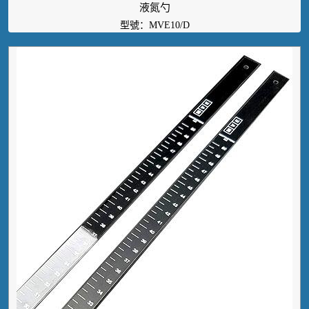
液氮勺
型號：MVE10/D