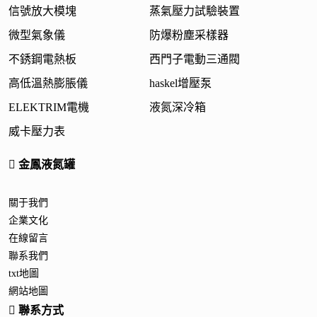
信號放大模塊
蒸氣壓力試驗裝置
微型氣象儀
防爆粉塵采樣器
不銹鋼電熱板
西門子電動三通閥
高低溫熱膨脹儀
haskel增壓泵
ELEKTRIM電機
液氮深冷箱
威卡壓力表
金鳳液氮罐
關于我們
企業文化
在線留言
聯系我們
txt地圖
網站地圖
聯系方式